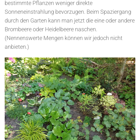
bestimmte Pflanzen weniger direkte
Sonneneinstrahlung bevorzugen. Beim Spaziergang
durch den Garten kann man jetzt die eine oder andere
Brombeere oder Heidelbeere naschen.
(Nennenswerte Mengen können wir jedoch nicht
anbieten.)