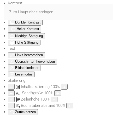
Kontrast
Farben umkehren
Zum Hauptinhalt springen
Monochrom
Dunkler Kontrast
Heller Kontrast
Niedrige Sättigung
Hohe Sättigung
Text
Links hervorheben
Überschriften hervorheben
Bildschirmleser
Lesemodus
Skalierung
Inhaltsskalierung
100
%
Schriftgröße
100
%
Aa
Zeilenhöhe
100
%
Buchstabenabstand
100
%
Zurücksetzen